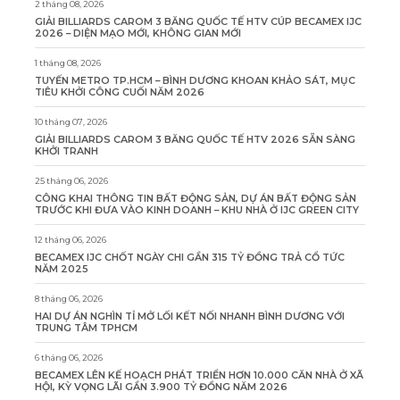
2 tháng 08, 2026
GIẢI BILLIARDS CAROM 3 BĂNG QUỐC TẾ HTV CÚP BECAMEX IJC
2026 – DIỆN MẠO MỚI, KHÔNG GIAN MỚI
1 tháng 08, 2026
TUYẾN METRO TP.HCM – BÌNH DƯƠNG KHOAN KHẢO SÁT, MỤC
TIÊU KHỞI CÔNG CUỐI NĂM 2026
10 tháng 07, 2026
GIẢI BILLIARDS CAROM 3 BĂNG QUỐC TẾ HTV 2026 SẴN SÀNG
KHỞI TRANH
25 tháng 06, 2026
CÔNG KHAI THÔNG TIN BẤT ĐỘNG SẢN, DỰ ÁN BẤT ĐỘNG SẢN
TRƯỚC KHI ĐƯA VÀO KINH DOANH – KHU NHÀ Ở IJC GREEN CITY
12 tháng 06, 2026
BECAMEX IJC CHỐT NGÀY CHI GẦN 315 TỶ ĐỒNG TRẢ CỔ TỨC
NĂM 2025
8 tháng 06, 2026
HAI DỰ ÁN NGHÌN TỈ MỞ LỐI KẾT NỐI NHANH BÌNH DƯƠNG VỚI
TRUNG TÂM TPHCM
6 tháng 06, 2026
BECAMEX LÊN KẾ HOẠCH PHÁT TRIỂN HƠN 10.000 CĂN NHÀ Ở XÃ
HỘI, KỲ VỌNG LÃI GẦN 3.900 TỶ ĐỒNG NĂM 2026