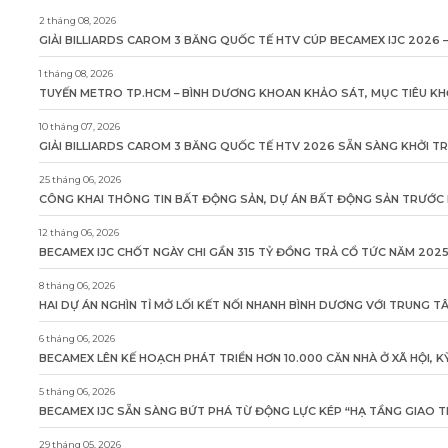
2 tháng 08, 2026
GIẢI BILLIARDS CAROM 3 BĂNG QUỐC TẾ HTV CÚP BECAMEX IJC 2026 –
1 tháng 08, 2026
TUYẾN METRO TP.HCM – BÌNH DƯƠNG KHOAN KHẢO SÁT, MỤC TIÊU KH
10 tháng 07, 2026
GIẢI BILLIARDS CAROM 3 BĂNG QUỐC TẾ HTV 2026 SẴN SÀNG KHỞI T
25 tháng 06, 2026
CÔNG KHAI THÔNG TIN BẤT ĐỘNG SẢN, DỰ ÁN BẤT ĐỘNG SẢN TRƯỚC K
12 tháng 06, 2026
BECAMEX IJC CHỐT NGÀY CHI GẦN 315 TỶ ĐỒNG TRẢ CỔ TỨC NĂM 202
8 tháng 06, 2026
HAI DỰ ÁN NGHÌN TỈ MỞ LỐI KẾT NỐI NHANH BÌNH DƯƠNG VỚI TRUNG 
6 tháng 06, 2026
BECAMEX LÊN KẾ HOẠCH PHÁT TRIỂN HƠN 10.000 CĂN NHÀ Ở XÃ HỘI, 
5 tháng 06, 2026
BECAMEX IJC SẴN SÀNG BỨT PHÁ TỪ ĐỘNG LỰC KÉP “HẠ TẦNG GIAO T
29 tháng 05, 2026