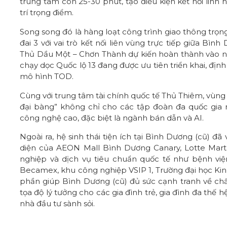
trung tâm còn 25-30 phút, tạo điều kiện kết nối linh ho
trí trọng điểm.
Song song đó là hàng loạt công trình giao thông trọ
đai 3 với vai trò kết nối liên vùng trực tiếp giữa B
Thủ Dầu Một – Chơn Thành dự kiến hoàn thành vào n
chạy dọc Quốc lộ 13 đang được ưu tiên triển khai, địn
mô hình TOD.
Cùng với trung tâm tài chính quốc tế Thủ Thiêm, vùng 
đại bàng” không chỉ cho các tập đoàn đa quốc gia 
công nghệ cao, đặc biệt là ngành bán dẫn và AI.
Ngoài ra, hệ sinh thái tiện ích tại Bình Dương (cũ) đ
diện của AEON Mall Bình Dương Canary, Lotte Mart 
nghiệp và dịch vụ tiêu chuẩn quốc tế như bệnh việ
Becamex, khu công nghiệp VSIP 1, Trường đại học Kin
phần giúp Bình Dương (cũ) đủ sức cạnh tranh về chấ
tọa độ lý tưởng cho các gia đình trẻ, gia đình đa thế h
nhà đầu tư sành sỏi.