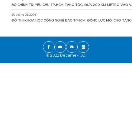
BỘ CHÍNH TRỊ YÊU CẦU TP.HCM TĂNG TỐC, ĐƯA 200 KM METRO VÀO 
20 tháng 05, 2026
ĐÔ THỊ KHOA HỌC CÔNG NGHỆ BẮC TPHCM: ĐỘNG LỰC MỚI CHO TĂNG
© 2022 Becamex IJC.