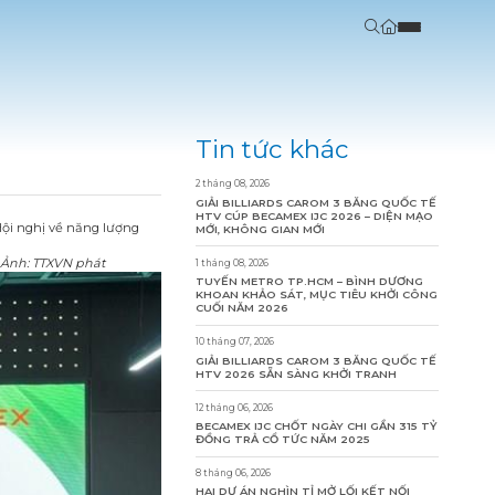
Tin tức khác
2 tháng 08, 2026
GIẢI BILLIARDS CAROM 3 BĂNG QUỐC TẾ
HTV CÚP BECAMEX IJC 2026 – DIỆN MẠO
ội nghị về năng lượng
MỚI, KHÔNG GIAN MỚI
. Ảnh: TTXVN phát
1 tháng 08, 2026
TUYẾN METRO TP.HCM – BÌNH DƯƠNG
KHOAN KHẢO SÁT, MỤC TIÊU KHỞI CÔNG
CUỐI NĂM 2026
10 tháng 07, 2026
GIẢI BILLIARDS CAROM 3 BĂNG QUỐC TẾ
HTV 2026 SẴN SÀNG KHỞI TRANH
12 tháng 06, 2026
BECAMEX IJC CHỐT NGÀY CHI GẦN 315 TỶ
ĐỒNG TRẢ CỔ TỨC NĂM 2025
8 tháng 06, 2026
HAI DỰ ÁN NGHÌN TỈ MỞ LỐI KẾT NỐI