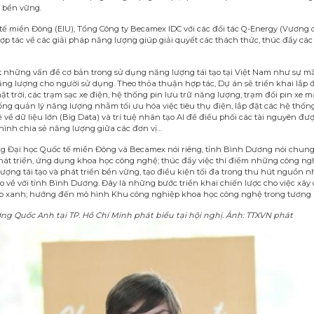
 bền vững.
tế miền Đông (EIU), Tổng Công ty Becamex IDC với các đối tác Q-Energy (Vương
 tác về các giải pháp năng lượng giúp giải quyết các thách thức, thúc đẩy cá
những vấn đề cơ bản trong sử dụng năng lượng tái tạo tại Việt Nam như sự mất
ăng lượng cho người sử dụng. Theo thỏa thuận hợp tác, Dự án sẽ triển khai lắp
t trời, các trạm sạc xe điện, hệ thống pin lưu trữ năng lượng, trạm đổi pin xe m
ng quản lý năng lượng nhằm tối ưu hóa việc tiêu thụ điện, lắp đặt các hệ thống
ề dữ liệu lớn (Big Data) và trí tuệ nhân tạo AI để điều phối các tài nguyên đ
hình chia sẻ năng lượng giữa các đơn vị…
g Đại học Quốc tế miền Đông và Becamex nói riêng, tỉnh Bình Dương nói chun
t triển, ứng dụng khoa học công nghệ; thúc đẩy việc thí điểm những công nghệ
ng tái tạo và phát triển bền vững, tạo điều kiện tối đa trong thu hút nguồn 
o về với tỉnh Bình Dương. Đây là những bước triển khai chiến lược cho việc x
 xanh; hướng đến mô hình Khu công nghiệp khoa học công nghệ trong tương l
ng Quốc Anh tại TP. Hồ Chí Minh phát biểu tại hội nghị. Ảnh: TTXVN phát