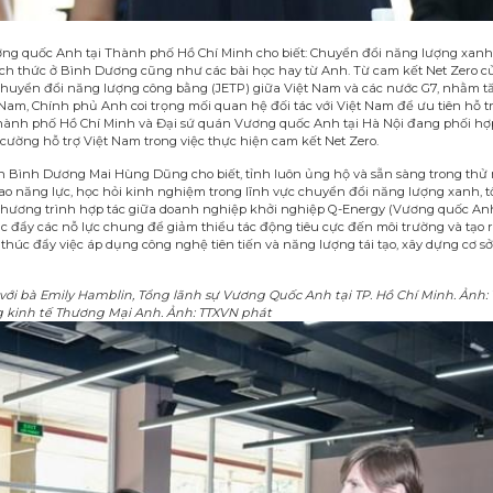
ng quốc Anh tại Thành phố Hồ Chí Minh cho biết: Chuyển đổi năng lượng xanh 
hách thức ở Bình Dương cũng như các bài học hay từ Anh. Từ cam kết Net Zero 
chuyển đổi năng lượng công bằng (JETP) giữa Việt Nam và các nước G7, nhằm tă
 Nam, Chính phủ Anh coi trọng mối quan hệ đối tác với Việt Nam để ưu tiên hỗ t
hành phố Hồ Chí Minh và Đại sứ quán Vương quốc Anh tại Hà Nội đang phối hợ
cường hỗ trợ Việt Nam trong việc thực hiện cam kết Net Zero.
nh
Bình Dương
Mai Hùng Dũng cho biết, tỉnh luôn ủng hộ và sẵn sàng trong th
o năng lực, học hỏi kinh nghiệm trong lĩnh vực chuyển đổi năng lượng xanh, 
chương trình hợp tác giữa doanh nghiệp khởi nghiệp Q-Energy (Vương quốc Anh
đẩy các nỗ lực chung để giảm thiểu tác động tiêu cực đến môi trường và tạo r
, thúc đẩy việc áp dụng công nghệ tiên tiến và năng lượng tái tạo, xây dựng cơ sở
với bà Emily Hamblin, Tổng lãnh sự Vương Quốc Anh tại TP. Hồ Chí Minh. Ảnh
 kinh tế Thương Mại Anh. Ảnh: TTXVN phát