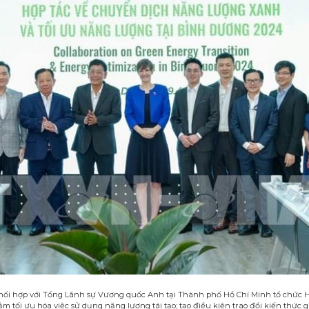
ối hợp với Tổng Lãnh sự Vương quốc Anh tại Thành phố Hồ Chí Minh tổ chức H
tối ưu hóa việc sử dụng năng lượng tái tạo; tạo điều kiện trao đổi kiến thức 