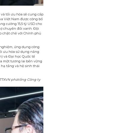
và tối ưu hóa sẽ cung cấp
của Việt Nam được công bố
ng cường 15,5 tỷ USD cho
rợ chuyển đổi xanh. Đội
p chặt chẽ với Chính phủ
ử nghiệm, ứng dụng công
tối ưu hóa sử dụng năng
) và Đại học Quốc tế
a một tương lai bền vững
 hạ tầng và hệ sinh thái
: TTXVN phátổng Công ty