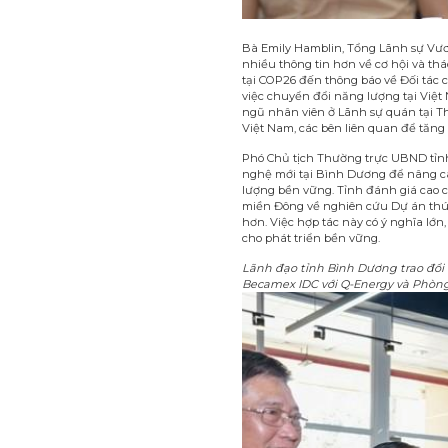
Bà Emily Hamblin, Tổng Lãnh sự Vươ
nhiều thông tin hơn về cơ hội và t
tại COP26 đến thông báo về Đối tác 
việc chuyển đổi năng lượng tại Việt
ngũ nhân viên ở Lãnh sự quán tại T
Việt Nam, các bên liên quan để tăng 
Phó Chủ tịch Thường trực UBND tỉ
nghệ mới tại Bình Dương để nâng ca
lượng bền vững. Tỉnh đánh giá cao 
miền Đông về nghiên cứu Dự án thúc 
hơn. Việc hợp tác này có ý nghĩa lớn
cho phát triển bền vững.
Lãnh đạo tỉnh Bình Dương trao đổi 
Becamex IDC với Q-Energy và Phòng