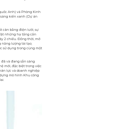
 quốc Anh) và Phòng Kinh
c sáng kiến xanh (Dự án
 cân bằng điện lưới, sự
 đặt những hạ tầng cần
áy 2 chiều. Đồng thời, mở
 năng lượng tái tạo;
ược sử dụng trong cùng một
g đã và đang sẵn sàng
 mới, đặc biệt trong việc
nhân lực và doanh nghiệp
ây dựng mô hình Khu công
ai.