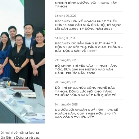
NHANH BÌNH DƯƠNG VỚI TRUNG TÂM
TPHCM
6 tháng 06, 2026
BECAMEX LÊN KẾ HOẠCH PHÁT TRIỂN
HƠN 10.000 CĂN NHÀ Ở XÃ HỘI, KỲ VỌNG
LÃI GẦN 3.900 TỶ ĐỒNG NĂM 2026
5 tháng 06, 2026
BECAMEX IJC SẴN SÀNG BỨT PHÁ TỪ
ĐỘNG LỰC KÉP “HẠ TẦNG GIAO THÔNG –
BẤT ĐỘNG SẢN VỆ TINH”
29 tháng 05, 2026
BỘ CHÍNH TRỊ YÊU CẦU TP.HCM TĂNG
TỐC, ĐƯA 200 KM METRO VÀO VẬN
HÀNH TRƯỚC NĂM 2030
20 tháng 05, 2026
ĐÔ THỊ KHOA HỌC CÔNG NGHỆ BẮC
TPHCM: ĐỘNG LỰC MỚI CHO TĂNG
TRƯỞNG VÙNG VÀ KẾT NỐI QUỐC TẾ
14 tháng 04, 2026
IJC ƯỚC LỢI NHUẬN QUÝ 1 ĐẠT 17% KẾ
HOẠCH NĂM, GÓP THÊM HƠN 240 TỶ
VÀO CÔNG TY LIÊN KẾT
ội nghị về năng lượng
giữa Bình Dương và các