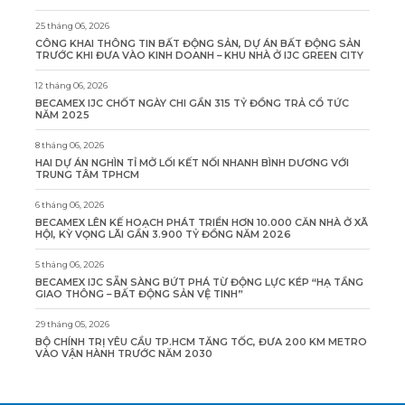
25 tháng 06, 2026
CÔNG KHAI THÔNG TIN BẤT ĐỘNG SẢN, DỰ ÁN BẤT ĐỘNG SẢN
TRƯỚC KHI ĐƯA VÀO KINH DOANH – KHU NHÀ Ở IJC GREEN CITY
12 tháng 06, 2026
BECAMEX IJC CHỐT NGÀY CHI GẦN 315 TỶ ĐỒNG TRẢ CỔ TỨC
NĂM 2025
8 tháng 06, 2026
HAI DỰ ÁN NGHÌN TỈ MỞ LỐI KẾT NỐI NHANH BÌNH DƯƠNG VỚI
TRUNG TÂM TPHCM
6 tháng 06, 2026
BECAMEX LÊN KẾ HOẠCH PHÁT TRIỂN HƠN 10.000 CĂN NHÀ Ở XÃ
HỘI, KỲ VỌNG LÃI GẦN 3.900 TỶ ĐỒNG NĂM 2026
5 tháng 06, 2026
BECAMEX IJC SẴN SÀNG BỨT PHÁ TỪ ĐỘNG LỰC KÉP “HẠ TẦNG
GIAO THÔNG – BẤT ĐỘNG SẢN VỆ TINH”
29 tháng 05, 2026
BỘ CHÍNH TRỊ YÊU CẦU TP.HCM TĂNG TỐC, ĐƯA 200 KM METRO
VÀO VẬN HÀNH TRƯỚC NĂM 2030