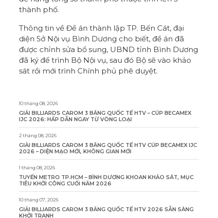
thành phố.
Thông tin về Đề án thành lập TP. Bến Cát, đại
diện Sở Nội vụ Bình Dương cho biết, đề án đã
được chỉnh sửa bổ sung, UBND tỉnh Bình Dương
đã ký để trình Bộ Nội vụ, sau đó Bộ sẽ vào khảo
sát rồi mới trình Chính phủ phê duyệt.
10 tháng 08, 2026
GIẢI BILLIARDS CAROM 3 BĂNG QUỐC TẾ HTV – CÚP BECAMEX
IJC 2026: HẤP DẪN NGAY TỪ VÒNG LOẠI
2 tháng 08, 2026
GIẢI BILLIARDS CAROM 3 BĂNG QUỐC TẾ HTV CÚP BECAMEX IJC
2026 – DIỆN MẠO MỚI, KHÔNG GIAN MỚI
1 tháng 08, 2026
TUYẾN METRO TP.HCM – BÌNH DƯƠNG KHOAN KHẢO SÁT, MỤC
TIÊU KHỞI CÔNG CUỐI NĂM 2026
10 tháng 07, 2026
GIẢI BILLIARDS CAROM 3 BĂNG QUỐC TẾ HTV 2026 SẴN SÀNG
KHỞI TRANH