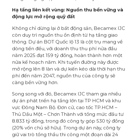
Hạ tầng liên kết vùng: Nguồn thu bền vững và
động lực mở rộng quỹ đất
Không chỉ dừng lại ở bất động sản, Becamex IJC
còn duy trì nguồn thu ổn định từ hạ tầng giao
thông. Dự án BOT Quốc lộ 13 là cột trụ mang về
dòng tiền đều, với doanh thu thu phí nửa đầu
năm 2025 đạt 159 tỷ đồng, hoàn thành hơn một
nửa kế hoạch năm. Khi tuyến đường này được
mở rộng lên 8 làn và dự kiến kéo dài thời hạn thu
phí đến năm 2047, nguồn thu của công ty sẽ
càng bền vững hơn.
Song song với đó, Becamex IJC tham gia nhiều
dự án phát triển hạ tầng lớn tại TP HCM và khu
vực Đông Nam Bộ. Đơn cử, cao tốc TP.HCM –
Thủ Dầu Một – Chơn Thành với tổng mức đầu tư
8.833 tỷ đồng, trong đó công ty góp 530 tỷ đồng
(20% vốn chủ sở hữu). Trong dự án này, công ty
giữ vai trò tổng thầu thi công một đoạn dài 24