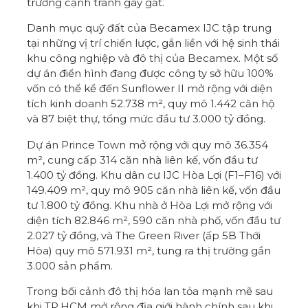
trường cạnh tranh gay gắt.
Danh mục quỹ đất của Becamex IJC tập trung
tại những vị trí chiến lược, gắn liền với hệ sinh thái
khu công nghiệp và đô thị của Becamex. Một số
dự án điển hình đang được công ty sở hữu 100%
vốn có thể kể đến Sunflower II mở rộng với diện
tích kinh doanh 52.738 m², quy mô 1.442 căn hộ
và 87 biệt thự, tổng mức đầu tư 3.000 tỷ đồng.
Dự án Prince Town mở rộng với quy mô 36.354
m², cung cấp 314 căn nhà liên kế, vốn đầu tư
1.400 tỷ đồng. Khu dân cư IJC Hòa Lợi (F1–F16) với
149.409 m², quy mô 905 căn nhà liên kế, vốn đầu
tư 1.800 tỷ đồng. Khu nhà ở Hòa Lợi mở rộng với
diện tích 82.846 m², 590 căn nhà phố, vốn đầu tư
2.027 tỷ đồng, và The Green River (ấp 5B Thới
Hòa) quy mô 571.931 m², tung ra thị trường gần
3.000 sản phẩm.
Trong bối cảnh đô thị hóa lan tỏa mạnh mẽ sau
khi TP.HCM mở rộng địa giới hành chính sau khi