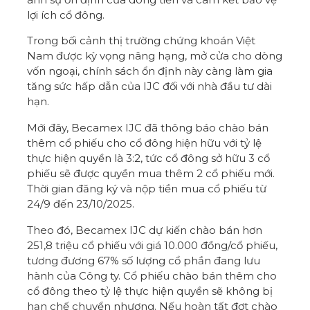
lợi ích cổ đông.
Trong bối cảnh thị trường chứng khoán Việt
Nam được kỳ vọng nâng hạng, mở cửa cho dòng
vốn ngoại, chính sách ổn định này càng làm gia
tăng sức hấp dẫn của IJC đối với nhà đầu tư dài
hạn.
Mới đây, Becamex IJC đã thông báo chào bán
thêm cổ phiếu cho cổ đông hiện hữu với tỷ lệ
thực hiện quyền là 3:2, tức cổ đông sở hữu 3 cổ
phiếu sẽ được quyền mua thêm 2 cổ phiếu mới.
Thời gian đăng ký và nộp tiền mua cổ phiếu từ
24/9 đến 23/10/2025.
Theo đó, Becamex IJC dự kiến chào bán hơn
251,8 triệu cổ phiếu với giá 10.000 đồng/cổ phiếu,
tương đương 67% số lượng cổ phần đang lưu
hành của Công ty. Cổ phiếu chào bán thêm cho
cổ đông theo tỷ lệ thực hiện quyền sẽ không bị
hạn chế chuyển nhượng. Nếu hoàn tất đợt chào