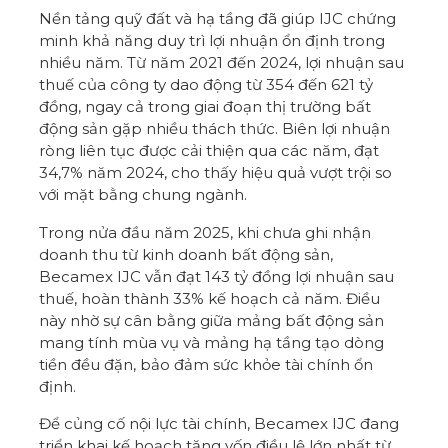
Nền tảng quỹ đất và hạ tầng đã giúp IJC chứng
minh khả năng duy trì lợi nhuận ổn định trong
nhiều năm. Từ năm 2021 đến 2024, lợi nhuận sau
thuế của công ty dao động từ 354 đến 621 tỷ
đồng, ngay cả trong giai đoạn thị trường bất
động sản gặp nhiều thách thức. Biên lợi nhuận
ròng liên tục được cải thiện qua các năm, đạt
34,7% năm 2024, cho thấy hiệu quả vượt trội so
với mặt bằng chung ngành.
Trong nửa đầu năm 2025, khi chưa ghi nhận
doanh thu từ kinh doanh bất động sản,
Becamex IJC vẫn đạt 143 tỷ đồng lợi nhuận sau
thuế, hoàn thành 33% kế hoạch cả năm. Điều
này nhờ sự cân bằng giữa mảng bất động sản
mang tính mùa vụ và mảng hạ tầng tạo dòng
tiền đều đặn, bảo đảm sức khỏe tài chính ổn
định.
Để củng cố nội lực tài chính, Becamex IJC đang
triển khai kế hoạch tăng vốn điều lệ lớn nhất từ