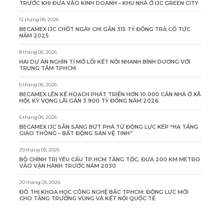
TRƯỚC KHI ĐƯA VÀO KINH DOANH – KHU NHÀ Ở IJC GREEN CITY
12 tháng 06, 2026
BECAMEX IJC CHỐT NGÀY CHI GẦN 315 TỶ ĐỒNG TRẢ CỔ TỨC
NĂM 2025
8 tháng 06, 2026
HAI DỰ ÁN NGHÌN TỈ MỞ LỐI KẾT NỐI NHANH BÌNH DƯƠNG VỚI
TRUNG TÂM TPHCM
6 tháng 06, 2026
BECAMEX LÊN KẾ HOẠCH PHÁT TRIỂN HƠN 10.000 CĂN NHÀ Ở XÃ
HỘI, KỲ VỌNG LÃI GẦN 3.900 TỶ ĐỒNG NĂM 2026
5 tháng 06, 2026
BECAMEX IJC SẴN SÀNG BỨT PHÁ TỪ ĐỘNG LỰC KÉP “HẠ TẦNG
GIAO THÔNG – BẤT ĐỘNG SẢN VỆ TINH”
29 tháng 05, 2026
BỘ CHÍNH TRỊ YÊU CẦU TP.HCM TĂNG TỐC, ĐƯA 200 KM METRO
VÀO VẬN HÀNH TRƯỚC NĂM 2030
20 tháng 05, 2026
ĐÔ THỊ KHOA HỌC CÔNG NGHỆ BẮC TPHCM: ĐỘNG LỰC MỚI
CHO TĂNG TRƯỞNG VÙNG VÀ KẾT NỐI QUỐC TẾ