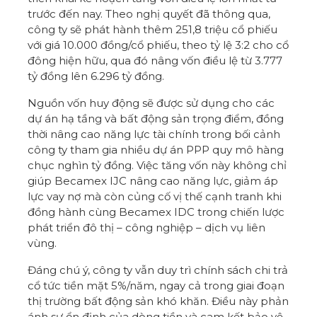
trước đến nay. Theo nghị quyết đã thông qua,
công ty sẽ phát hành thêm 251,8 triệu cổ phiếu
với giá 10.000 đồng/cổ phiếu, theo tỷ lệ 3:2 cho cổ
đông hiện hữu, qua đó nâng vốn điều lệ từ 3.777
tỷ đồng lên 6.296 tỷ đồng.
Nguồn vốn huy động sẽ được sử dụng cho các
dự án hạ tầng và bất động sản trọng điểm, đồng
thời nâng cao năng lực tài chính trong bối cảnh
công ty tham gia nhiều dự án PPP quy mô hàng
chục nghìn tỷ đồng. Việc tăng vốn này không chỉ
giúp Becamex IJC nâng cao năng lực, giảm áp
lực vay nợ mà còn củng cố vị thế cạnh tranh khi
đồng hành cùng Becamex IDC trong chiến lược
phát triển đô thị – công nghiệp – dịch vụ liên
vùng.
Đáng chú ý, công ty vẫn duy trì chính sách chi trả
cổ tức tiền mặt 5%/năm, ngay cả trong giai đoạn
thị trường bất động sản khó khăn. Điều này phản
ánh sự ổn định của dòng tiền và cam kết bảo vệ