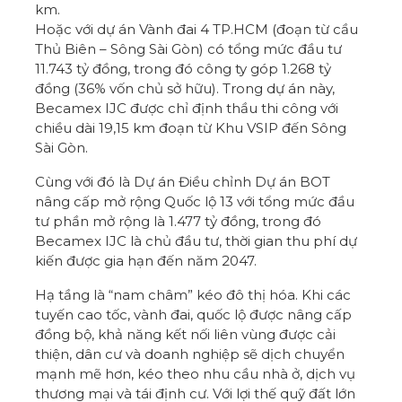
km.
Hoặc với dự án Vành đai 4 TP.HCM (đoạn từ cầu
Thủ Biên – Sông Sài Gòn) có tổng mức đầu tư
11.743 tỷ đồng, trong đó công ty góp 1.268 tỷ
đồng (36% vốn chủ sở hữu). Trong dự án này,
Becamex IJC được chỉ định thầu thi công với
chiều dài 19,15 km đoạn từ Khu VSIP đến Sông
Sài Gòn.
Cùng với đó là Dự án Điều chỉnh Dự án BOT
nâng cấp mở rộng Quốc lộ 13 với tổng mức đầu
tư phần mở rộng là 1.477 tỷ đồng, trong đó
Becamex IJC là chủ đầu tư, thời gian thu phí dự
kiến được gia hạn đến năm 2047.
Hạ tầng là “nam châm” kéo đô thị hóa. Khi các
tuyến cao tốc, vành đai, quốc lộ được nâng cấp
đồng bộ, khả năng kết nối liên vùng được cải
thiện, dân cư và doanh nghiệp sẽ dịch chuyển
mạnh mẽ hơn, kéo theo nhu cầu nhà ở, dịch vụ
thương mại và tái định cư. Với lợi thế quỹ đất lớn