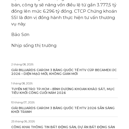
bán, công ty sẽ nâng vốn điều lệ từ gần 3.777,5 tỷ
đồng lên mức 6.296 tỷ đồng. CTCP Chứng khoán
SSI là đơn vị đồng hành thực hiện tư vấn thương
vụ này.
Bảo Sơn
Nhịp sống thị trường
2 tháng 08, 2026
GIẢI BILLIARDS CAROM 3 BĂNG QUỐC TẾ HTV CÚP BECAMEX IJC
2026 – DIỆN MẠO MỚI, KHÔNG GIAN MỚI
1 tháng 08, 2026
TUYẾN METRO TP.HCM – BÌNH DƯƠNG KHOAN KHẢO SÁT, MỤC
TIÊU KHỞI CÔNG CUỐI NĂM 2026
10 tháng 07, 2026
GIẢI BILLIARDS CAROM 3 BĂNG QUỐC TẾ HTV 2026 SẴN SÀNG
KHỞI TRANH
25 tháng 06, 2026
CÔNG KHAI THÔNG TIN BẤT ĐỘNG SẢN, DỰ ÁN BẤT ĐỘNG SẢN