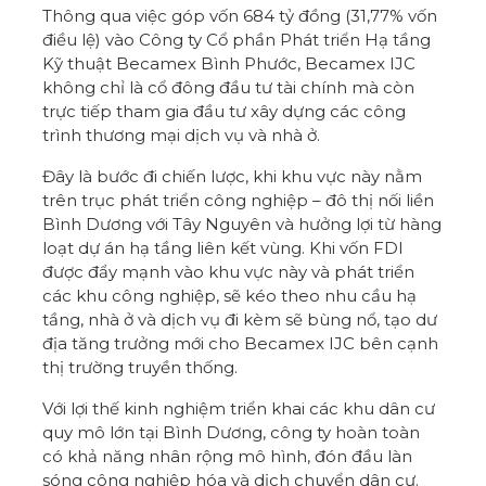
Thông qua việc góp vốn 684 tỷ đồng (31,77% vốn
điều lệ) vào
Công ty Cổ phần Phát triển Hạ tầng
Kỹ thuật
Becamex Bình Phước, Becamex IJC
không chỉ là cổ đông đầu tư tài chính mà còn
trực tiếp tham gia đầu tư xây dựng các công
trình thương mại dịch vụ và nhà ở.
Đây là bước đi chiến lược, khi khu vực này nằm
trên trục phát triển công nghiệp – đô thị nối liền
Bình Dương với Tây Nguyên và hưởng lợi từ hàng
loạt dự án hạ tầng liên kết vùng. Khi vốn FDI
được đẩy mạnh vào khu vực này và phát triển
các khu công nghiệp, sẽ kéo theo nhu cầu hạ
tầng, nhà ở và dịch vụ đi kèm sẽ bùng nổ, tạo dư
địa tăng trưởng mới cho Becamex IJC bên cạnh
thị trường truyền thống.
Với lợi thế kinh nghiệm triển khai các khu dân cư
quy mô lớn tại Bình Dương, công ty hoàn toàn
có khả năng nhân rộng mô hình, đón đầu làn
sóng công nghiệp hóa và dịch chuyển dân cư.