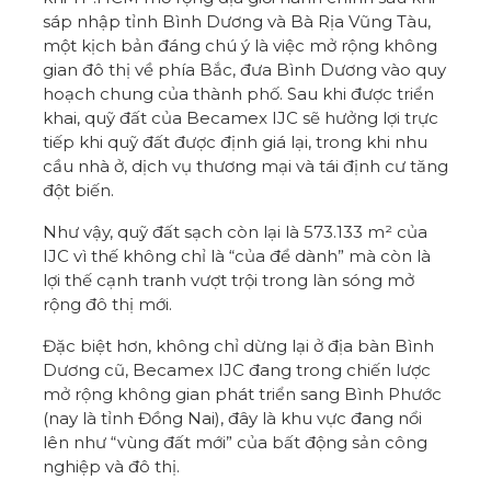
sáp nhập tỉnh Bình Dương và Bà Rịa Vũng Tàu,
một kịch bản đáng chú ý là việc mở rộng không
gian đô thị về phía Bắc, đưa Bình Dương vào quy
hoạch chung của thành phố. Sau khi được triển
khai, quỹ đất của Becamex IJC sẽ hưởng lợi trực
tiếp khi quỹ đất được định giá lại, trong khi nhu
cầu nhà ở, dịch vụ thương mại và tái định cư tăng
đột biến.
Như vậy, quỹ đất sạch còn lại là 573.133 m² của
IJC vì thế không chỉ là “của để dành” mà còn là
lợi thế cạnh tranh vượt trội trong làn sóng mở
rộng đô thị mới.
Đặc biệt hơn, không chỉ dừng lại ở địa bàn Bình
Dương cũ, Becamex IJC đang trong chiến lược
mở rộng không gian phát triển sang Bình Phước
(nay là tỉnh Đồng Nai), đây là khu vực đang nổi
lên như “vùng đất mới” của bất động sản công
nghiệp và đô thị.