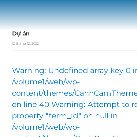
Dự án
12 tháng 12, 2022
Warning: Undefined array key 0 i
/volume1/web/wp-
content/themes/CanhCamTheme/
on line 40 Warning: Attempt to r
property "term_id" on null in
/volume1/web/wp-