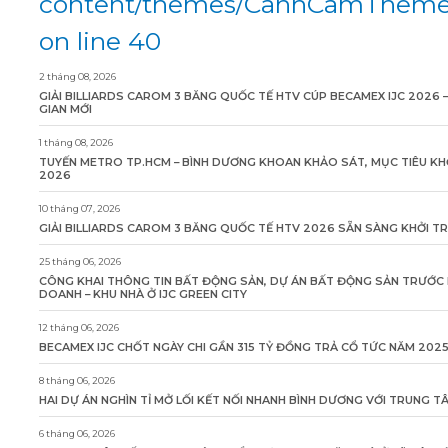
content/themes/CanhCamTheme/
on line 40
2 tháng 08, 2026
GIẢI BILLIARDS CAROM 3 BĂNG QUỐC TẾ HTV CÚP BECAMEX IJC 2026 
GIAN MỚI
1 tháng 08, 2026
TUYẾN METRO TP.HCM – BÌNH DƯƠNG KHOAN KHẢO SÁT, MỤC TIÊU KH
2026
10 tháng 07, 2026
GIẢI BILLIARDS CAROM 3 BĂNG QUỐC TẾ HTV 2026 SẴN SÀNG KHỞI T
25 tháng 06, 2026
CÔNG KHAI THÔNG TIN BẤT ĐỘNG SẢN, DỰ ÁN BẤT ĐỘNG SẢN TRƯỚC 
DOANH – KHU NHÀ Ở IJC GREEN CITY
12 tháng 06, 2026
BECAMEX IJC CHỐT NGÀY CHI GẦN 315 TỶ ĐỒNG TRẢ CỔ TỨC NĂM 202
8 tháng 06, 2026
HAI DỰ ÁN NGHÌN TỈ MỞ LỐI KẾT NỐI NHANH BÌNH DƯƠNG VỚI TRUNG 
6 tháng 06, 2026