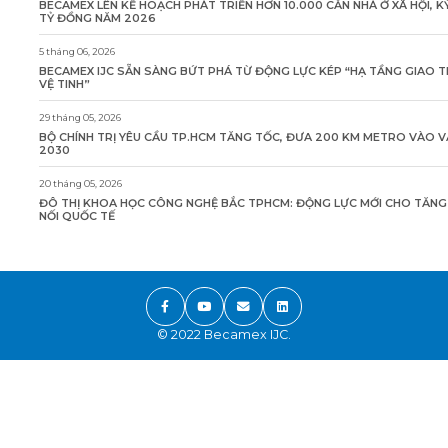
BECAMEX LÊN KẾ HOẠCH PHÁT TRIỂN HƠN 10.000 CĂN NHÀ Ở XÃ HỘI, K
TỶ ĐỒNG NĂM 2026
5 tháng 06, 2026
BECAMEX IJC SẴN SÀNG BỨT PHÁ TỪ ĐỘNG LỰC KÉP “HẠ TẦNG GIAO 
VỆ TINH”
29 tháng 05, 2026
BỘ CHÍNH TRỊ YÊU CẦU TP.HCM TĂNG TỐC, ĐƯA 200 KM METRO VÀO 
2030
20 tháng 05, 2026
ĐÔ THỊ KHOA HỌC CÔNG NGHỆ BẮC TPHCM: ĐỘNG LỰC MỚI CHO TĂN
NỐI QUỐC TẾ
© 2022 Becamex IJC.