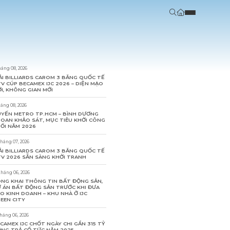
háng 08, 2026
ẢI BILLIARDS CAROM 3 BĂNG QUỐC TẾ
V CÚP BECAMEX IJC 2026 – DIỆN MẠO
I, KHÔNG GIAN MỚI
háng 08, 2026
YẾN METRO TP.HCM – BÌNH DƯƠNG
OAN KHẢO SÁT, MỤC TIÊU KHỞI CÔNG
ỐI NĂM 2026
tháng 07, 2026
ẢI BILLIARDS CAROM 3 BĂNG QUỐC TẾ
V 2026 SẴN SÀNG KHỞI TRANH
tháng 06, 2026
NG KHAI THÔNG TIN BẤT ĐỘNG SẢN,
 ÁN BẤT ĐỘNG SẢN TRƯỚC KHI ĐƯA
O KINH DOANH – KHU NHÀ Ở IJC
EEN CITY
tháng 06, 2026
CAMEX IJC CHỐT NGÀY CHI GẦN 315 TỶ
NG TRẢ CỔ TỨC NĂM 2025