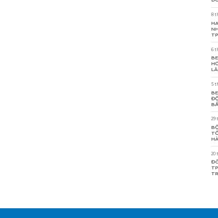
8 t
HA
NH
T
6 t
BE
HƠ
LÃ
5 t
BE
ĐỘ
BẤ
29 
BỘ
TỐ
HÀ
20 
ĐÔ
TP
TR