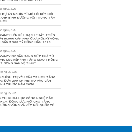
háng 06, 2026
I DỰ ÁN NGHÌN TỈ MỞ LỐI KẾT NỐI
ANH BÌNH DƯƠNG VỚI TRUNG TÂM
PHCM
háng 06, 2026
CAMEX LÊN KẾ HOẠCH PHÁT TRIỂN
N 10.000 CĂN NHÀ Ở XÃ HỘI, KỲ VỌNG
I GẦN 3.900 TỶ ĐỒNG NĂM 2026
háng 06, 2026
CAMEX IJC SẴN SÀNG BỨT PHÁ TỪ
NG LỰC KÉP “HẠ TẦNG GIAO THÔNG –
T ĐỘNG SẢN VỆ TINH”
tháng 05, 2026
 CHÍNH TRỊ YÊU CẦU TP.HCM TĂNG
C, ĐƯA 200 KM METRO VÀO VẬN
NH TRƯỚC NĂM 2030
tháng 05, 2026
 THỊ KHOA HỌC CÔNG NGHỆ BẮC
HCM: ĐỘNG LỰC MỚI CHO TĂNG
ƯỞNG VÙNG VÀ KẾT NỐI QUỐC TẾ