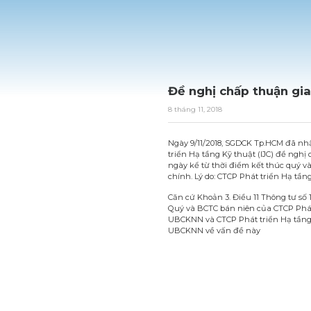
Đề nghị chấp thuận gi
8 tháng 11, 2018
Ngày 9/11/2018, SGDCK Tp.HCM đã nh
triển Hạ tầng Kỹ thuật (
IJC
) đề nghị
ngày kể từ thời điểm kết thúc quý v
chính. Lý do: CTCP Phát triển Hạ tần
Căn cứ Khoản 3. Điều 11 Thông tư số
Quý và BCTC bán niên của CTCP Phát
UBCKNN và CTCP Phát triển Hạ tầng 
UBCKNN về vấn đề này