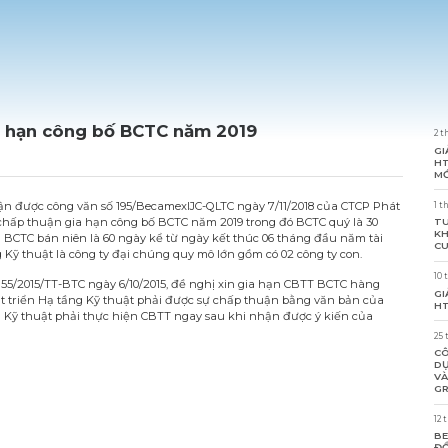
a hạn công bố BCTC năm 2019
2 t
GI
HT
MỚ
ận được công văn số 195/BecamexIJC-QLTC ngày 7/11/2018 của CTCP Phát
1 t
 chấp thuận gia hạn công bố BCTC năm 2019 trong đó BCTC quý là 30
TU
KH
à BCTC bán niên là 60 ngày kể từ ngày kết thúc 06 tháng đầu năm tài
CU
g Kỹ thuật là công ty đại chúng quy mô lớn gồm có 02 công ty con.
10 
 155/2015/TT-BTC ngày 6/10/2015, đề nghị xin gia hạn CBTT BCTC hàng
GI
 triển Hạ tầng Kỹ thuật phải được sự chấp thuận bằng văn bản của
HT
Kỹ thuật phải thực hiện CBTT ngay sau khi nhận được ý kiến của
25 
CÔ
DỰ
VÀ
GR
12 
BE
ĐỒ