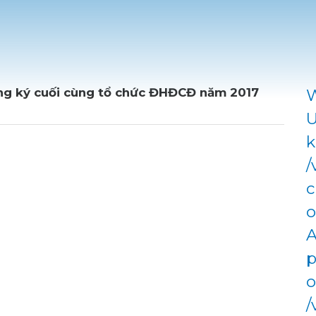
ng ký cuối cùng tổ chức ĐHĐCĐ năm 2017
W
U
k
/
c
o
A
p
o
/