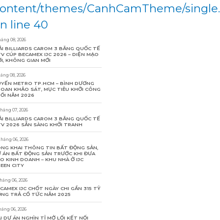
ontent/themes/CanhCamTheme/single
n line 40
háng 08, 2026
ẢI BILLIARDS CAROM 3 BĂNG QUỐC TẾ
V CÚP BECAMEX IJC 2026 – DIỆN MẠO
I, KHÔNG GIAN MỚI
háng 08, 2026
YẾN METRO TP.HCM – BÌNH DƯƠNG
OAN KHẢO SÁT, MỤC TIÊU KHỞI CÔNG
ỐI NĂM 2026
tháng 07, 2026
ẢI BILLIARDS CAROM 3 BĂNG QUỐC TẾ
V 2026 SẴN SÀNG KHỞI TRANH
tháng 06, 2026
NG KHAI THÔNG TIN BẤT ĐỘNG SẢN,
 ÁN BẤT ĐỘNG SẢN TRƯỚC KHI ĐƯA
O KINH DOANH – KHU NHÀ Ở IJC
EEN CITY
tháng 06, 2026
CAMEX IJC CHỐT NGÀY CHI GẦN 315 TỶ
NG TRẢ CỔ TỨC NĂM 2025
háng 06, 2026
I DỰ ÁN NGHÌN TỈ MỞ LỐI KẾT NỐI