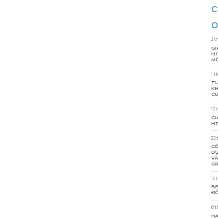
c
o
2 t
GI
HT
MỚ
1 t
TU
KH
CU
10 
GI
HT
25 
CÔ
DỰ
VÀ
GR
12 
BE
ĐỒ
8 t
HA