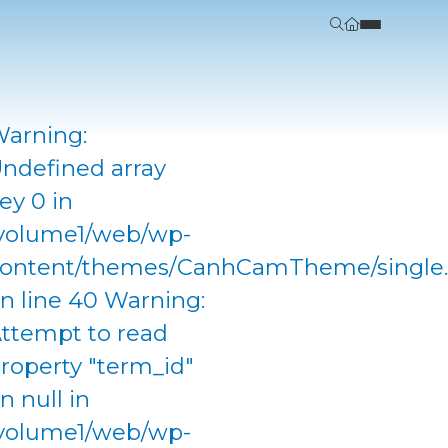
arning:
ndefined array
ey 0 in
volume1/web/wp-
ontent/themes/CanhCamTheme/single
n line 40 Warning:
ttempt to read
roperty "term_id"
n null in
volume1/web/wp-