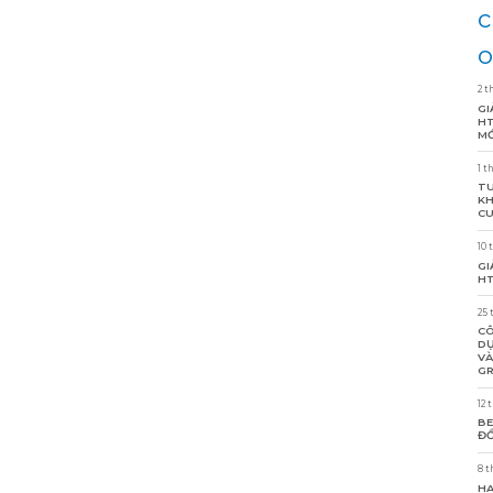
c
o
2 t
GI
HT
MỚ
1 t
TU
KH
CU
10 
GI
HT
25 
CÔ
DỰ
VÀ
GR
12 
BE
ĐỒ
8 t
HA