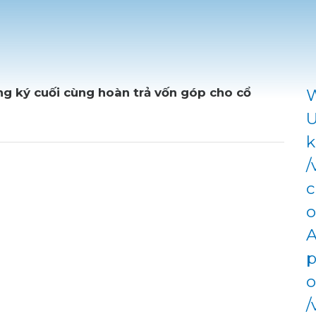
g ký cuối cùng hoàn trả vốn góp cho cổ
W
U
k
/
c
o
A
p
o
/