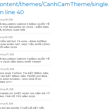
ontent/themes/CanhCamTheme/single
n line 40
háng 08, 2026
ẢI BILLIARDS CAROM 3 BĂNG QUỐC TẾ
V CÚP BECAMEX IJC 2026 – DIỆN MẠO
I, KHÔNG GIAN MỚI
háng 08, 2026
YẾN METRO TP.HCM – BÌNH DƯƠNG
OAN KHẢO SÁT, MỤC TIÊU KHỞI CÔNG
ỐI NĂM 2026
tháng 07, 2026
ẢI BILLIARDS CAROM 3 BĂNG QUỐC TẾ
V 2026 SẴN SÀNG KHỞI TRANH
tháng 06, 2026
NG KHAI THÔNG TIN BẤT ĐỘNG SẢN,
 ÁN BẤT ĐỘNG SẢN TRƯỚC KHI ĐƯA
O KINH DOANH – KHU NHÀ Ở IJC
EEN CITY
tháng 06, 2026
CAMEX IJC CHỐT NGÀY CHI GẦN 315 TỶ
NG TRẢ CỔ TỨC NĂM 2025
háng 06, 2026
I DỰ ÁN NGHÌN TỈ MỞ LỐI KẾT NỐI