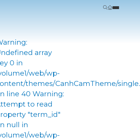
arning:
ndefined array
ey 0 in
volume1/web/wp-
ontent/themes/CanhCamTheme/single
n line 40 Warning:
ttempt to read
roperty "term_id"
n null in
volume1/web/wp-