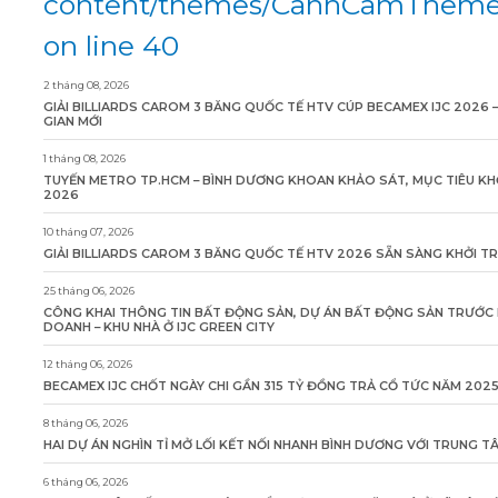
content/themes/CanhCamTheme/
on line 40
2 tháng 08, 2026
GIẢI BILLIARDS CAROM 3 BĂNG QUỐC TẾ HTV CÚP BECAMEX IJC 2026 
GIAN MỚI
1 tháng 08, 2026
TUYẾN METRO TP.HCM – BÌNH DƯƠNG KHOAN KHẢO SÁT, MỤC TIÊU KH
2026
10 tháng 07, 2026
GIẢI BILLIARDS CAROM 3 BĂNG QUỐC TẾ HTV 2026 SẴN SÀNG KHỞI T
25 tháng 06, 2026
CÔNG KHAI THÔNG TIN BẤT ĐỘNG SẢN, DỰ ÁN BẤT ĐỘNG SẢN TRƯỚC 
DOANH – KHU NHÀ Ở IJC GREEN CITY
12 tháng 06, 2026
BECAMEX IJC CHỐT NGÀY CHI GẦN 315 TỶ ĐỒNG TRẢ CỔ TỨC NĂM 202
8 tháng 06, 2026
HAI DỰ ÁN NGHÌN TỈ MỞ LỐI KẾT NỐI NHANH BÌNH DƯƠNG VỚI TRUNG 
6 tháng 06, 2026