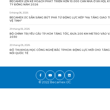
BECAMEX LÊN KẾ HOẠCH PHÁT TRIỂN HƠN 10.000 CĂN NHÀ Ở XÃ HỘI, K
TỶ ĐỒNG NĂM 2026
5 tháng 06, 2026
BECAMEX IJC SẴN SÀNG BỨT PHÁ TỪ ĐỘNG LỰC KÉP “HẠ TẦNG GIAO 
VỆ TINH”
29 tháng 05, 2026
BỘ CHÍNH TRỊ YÊU CẦU TP.HCM TĂNG TỐC, ĐƯA 200 KM METRO VÀO 
2030
20 tháng 05, 2026
ĐÔ THỊ KHOA HỌC CÔNG NGHỆ BẮC TPHCM: ĐỘNG LỰC MỚI CHO TĂN
NỐI QUỐC TẾ
© 2022 Becamex IJC.