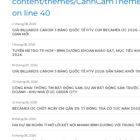
content/themes/CanhCamTheme/
on line 40
2 tháng 08, 2026
GIẢI BILLIARDS CAROM 3 BĂNG QUỐC TẾ HTV CÚP BECAMEX IJC 2026 
GIAN MỚI
1 tháng 08, 2026
TUYẾN METRO TP.HCM – BÌNH DƯƠNG KHOAN KHẢO SÁT, MỤC TIÊU KH
2026
10 tháng 07, 2026
GIẢI BILLIARDS CAROM 3 BĂNG QUỐC TẾ HTV 2026 SẴN SÀNG KHỞI T
25 tháng 06, 2026
CÔNG KHAI THÔNG TIN BẤT ĐỘNG SẢN, DỰ ÁN BẤT ĐỘNG SẢN TRƯỚC 
DOANH – KHU NHÀ Ở IJC GREEN CITY
12 tháng 06, 2026
BECAMEX IJC CHỐT NGÀY CHI GẦN 315 TỶ ĐỒNG TRẢ CỔ TỨC NĂM 202
8 tháng 06, 2026
HAI DỰ ÁN NGHÌN TỈ MỞ LỐI KẾT NỐI NHANH BÌNH DƯƠNG VỚI TRUNG 
6 tháng 06, 2026