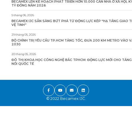
BECAMEX LÊN KẾ HOẠCH PHÁT TRIỂN HƠN 10.000 CĂN NHÀ Ở XÃ HỘI, K
TỶ ĐỒNG NĂM 2026
5 tháng 06, 2026
BECAMEX IJC SẴN SÀNG BỨT PHÁ TỪ ĐỘNG LỰC KÉP “HẠ TẦNG GIAO 
VỆ TINH”
29 tháng 05, 2026
BỘ CHÍNH TRỊ YÊU CẦU TP.HCM TĂNG TỐC, ĐƯA 200 KM METRO VÀO 
2030
20 tháng 05, 2026
ĐÔ THỊ KHOA HỌC CÔNG NGHỆ BẮC TPHCM: ĐỘNG LỰC MỚI CHO TĂN
NỐI QUỐC TẾ
© 2022 Becamex IJC.