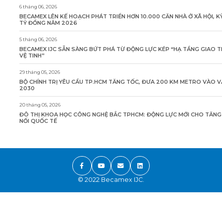
6 tháng 06, 2026
BECAMEX LÊN KẾ HOẠCH PHÁT TRIỂN HƠN 10.000 CĂN NHÀ Ở XÃ HỘI, K
TỶ ĐỒNG NĂM 2026
5 tháng 06, 2026
BECAMEX IJC SẴN SÀNG BỨT PHÁ TỪ ĐỘNG LỰC KÉP “HẠ TẦNG GIAO 
VỆ TINH”
29 tháng 05, 2026
BỘ CHÍNH TRỊ YÊU CẦU TP.HCM TĂNG TỐC, ĐƯA 200 KM METRO VÀO 
2030
20 tháng 05, 2026
ĐÔ THỊ KHOA HỌC CÔNG NGHỆ BẮC TPHCM: ĐỘNG LỰC MỚI CHO TĂN
NỐI QUỐC TẾ
© 2022 Becamex IJC.