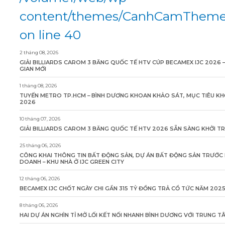
content/themes/CanhCamTheme/
on line 40
2 tháng 08, 2026
GIẢI BILLIARDS CAROM 3 BĂNG QUỐC TẾ HTV CÚP BECAMEX IJC 2026 
GIAN MỚI
1 tháng 08, 2026
TUYẾN METRO TP.HCM – BÌNH DƯƠNG KHOAN KHẢO SÁT, MỤC TIÊU KH
2026
10 tháng 07, 2026
GIẢI BILLIARDS CAROM 3 BĂNG QUỐC TẾ HTV 2026 SẴN SÀNG KHỞI T
25 tháng 06, 2026
CÔNG KHAI THÔNG TIN BẤT ĐỘNG SẢN, DỰ ÁN BẤT ĐỘNG SẢN TRƯỚC 
DOANH – KHU NHÀ Ở IJC GREEN CITY
12 tháng 06, 2026
BECAMEX IJC CHỐT NGÀY CHI GẦN 315 TỶ ĐỒNG TRẢ CỔ TỨC NĂM 202
8 tháng 06, 2026
HAI DỰ ÁN NGHÌN TỈ MỞ LỐI KẾT NỐI NHANH BÌNH DƯƠNG VỚI TRUNG 