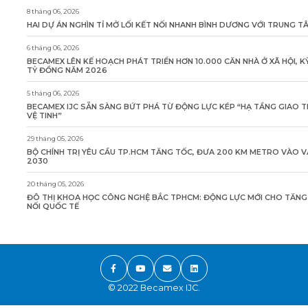
8 tháng 06, 2026
HAI DỰ ÁN NGHÌN TỈ MỞ LỐI KẾT NỐI NHANH BÌNH DƯƠNG VỚI TRUNG 
6 tháng 06, 2026
BECAMEX LÊN KẾ HOẠCH PHÁT TRIỂN HƠN 10.000 CĂN NHÀ Ở XÃ HỘI, K
TỶ ĐỒNG NĂM 2026
5 tháng 06, 2026
BECAMEX IJC SẴN SÀNG BỨT PHÁ TỪ ĐỘNG LỰC KÉP “HẠ TẦNG GIAO 
VỆ TINH”
29 tháng 05, 2026
BỘ CHÍNH TRỊ YÊU CẦU TP.HCM TĂNG TỐC, ĐƯA 200 KM METRO VÀO 
2030
20 tháng 05, 2026
ĐÔ THỊ KHOA HỌC CÔNG NGHỆ BẮC TPHCM: ĐỘNG LỰC MỚI CHO TĂN
NỐI QUỐC TẾ
© 2022 Becamex IJC.