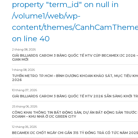
property "term_id" on null in
/volume1/web/wp-
content/themes/CanhCamTheme/
on line 40
2 tháng 08, 2026
GIẢI BILLIARDS CAROM 3 BĂNG QUỐC TẾ HTV CÚP BECAMEX IJC 2026 
GIAN MỚI
1 tháng 08, 2026
TUYẾN METRO TP.HCM – BÌNH DƯƠNG KHOAN KHẢO SÁT, MỤC TIÊU KH
2026
10 tháng 07, 2026
GIẢI BILLIARDS CAROM 3 BĂNG QUỐC TẾ HTV 2026 SẴN SÀNG KHỞI T
25 tháng 06, 2026
CÔNG KHAI THÔNG TIN BẤT ĐỘNG SẢN, DỰ ÁN BẤT ĐỘNG SẢN TRƯỚC 
DOANH – KHU NHÀ Ở IJC GREEN CITY
12 tháng 06, 2026
BECAMEX IJC CHỐT NGÀY CHI GẦN 315 TỶ ĐỒNG TRẢ CỔ TỨC NĂM 202