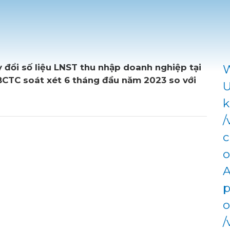
y đổi số liệu LNST thu nhập doanh nghiệp tại
W
TC soát xét 6 tháng đầu năm 2023 so với
U
k
/
c
o
A
p
o
/