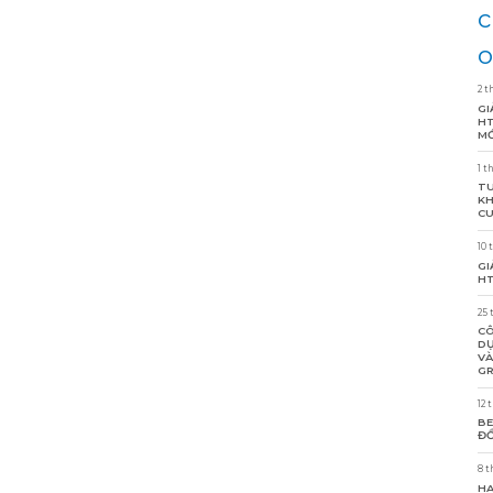
c
o
2 t
GI
HT
MỚ
1 t
TU
KH
CU
10 
GI
HT
25 
CÔ
DỰ
VÀ
GR
12 
BE
ĐỒ
8 t
HA