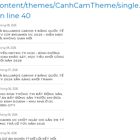
ontent/themes/CanhCamTheme/single
n line 40
háng 08, 2026
ẢI BILLIARDS CAROM 3 BĂNG QUỐC TẾ
V CÚP BECAMEX IJC 2026 – DIỆN MẠO
I, KHÔNG GIAN MỚI
háng 08, 2026
YẾN METRO TP.HCM – BÌNH DƯƠNG
OAN KHẢO SÁT, MỤC TIÊU KHỞI CÔNG
ỐI NĂM 2026
tháng 07, 2026
ẢI BILLIARDS CAROM 3 BĂNG QUỐC TẾ
V 2026 SẴN SÀNG KHỞI TRANH
tháng 06, 2026
NG KHAI THÔNG TIN BẤT ĐỘNG SẢN,
 ÁN BẤT ĐỘNG SẢN TRƯỚC KHI ĐƯA
O KINH DOANH – KHU NHÀ Ở IJC
EEN CITY
tháng 06, 2026
CAMEX IJC CHỐT NGÀY CHI GẦN 315 TỶ
NG TRẢ CỔ TỨC NĂM 2025
háng 06, 2026
I DỰ ÁN NGHÌN TỈ MỞ LỐI KẾT NỐI