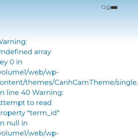
arning:
ndefined array
ey 0 in
volume1/web/wp-
ontent/themes/CanhCamTheme/single
n line 40 Warning:
ttempt to read
roperty "term_id"
n null in
volume1/web/wp-