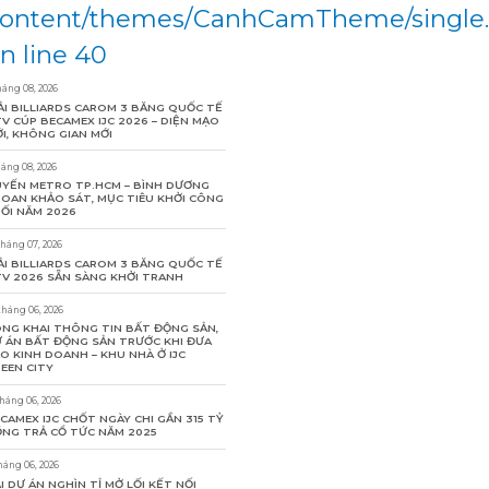
ontent/themes/CanhCamTheme/single
n line 40
háng 08, 2026
ẢI BILLIARDS CAROM 3 BĂNG QUỐC TẾ
V CÚP BECAMEX IJC 2026 – DIỆN MẠO
I, KHÔNG GIAN MỚI
háng 08, 2026
YẾN METRO TP.HCM – BÌNH DƯƠNG
OAN KHẢO SÁT, MỤC TIÊU KHỞI CÔNG
ỐI NĂM 2026
tháng 07, 2026
ẢI BILLIARDS CAROM 3 BĂNG QUỐC TẾ
V 2026 SẴN SÀNG KHỞI TRANH
tháng 06, 2026
NG KHAI THÔNG TIN BẤT ĐỘNG SẢN,
 ÁN BẤT ĐỘNG SẢN TRƯỚC KHI ĐƯA
O KINH DOANH – KHU NHÀ Ở IJC
EEN CITY
tháng 06, 2026
CAMEX IJC CHỐT NGÀY CHI GẦN 315 TỶ
NG TRẢ CỔ TỨC NĂM 2025
háng 06, 2026
I DỰ ÁN NGHÌN TỈ MỞ LỐI KẾT NỐI