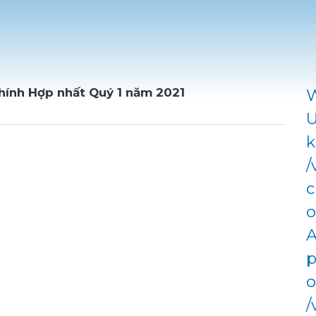
hính Hợp nhất Quý 1 năm 2021
W
U
k
/
c
o
A
p
o
/