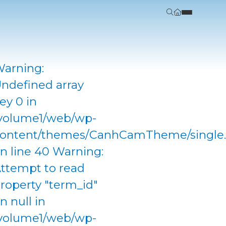
arning:
ndefined array
ey 0 in
volume1/web/wp-
ontent/themes/CanhCamTheme/single
n line 40 Warning:
ttempt to read
roperty "term_id"
n null in
volume1/web/wp-