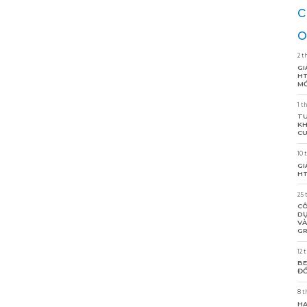
c
o
2 t
GI
HT
MỚ
1 t
TU
KH
CU
10 
GI
HT
25 
CÔ
DỰ
VÀ
GR
12 
BE
ĐỒ
8 t
HA