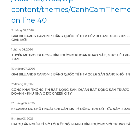
content/themes/CanhCamTheme/
on line 40
2 tháng 08, 2026
GIẢI BILLIARDS CAROM 3 BĂNG QUỐC TẾ HTV CÚP BECAMEX IJC 2026 
GIAN MỚI
1 tháng 08, 2026
TUYẾN METRO TP.HCM – BÌNH DƯƠNG KHOAN KHẢO SÁT, MỤC TIÊU KH
2026
10 tháng 07, 2026
GIẢI BILLIARDS CAROM 3 BĂNG QUỐC TẾ HTV 2026 SẴN SÀNG KHỞI T
25 tháng 06, 2026
CÔNG KHAI THÔNG TIN BẤT ĐỘNG SẢN, DỰ ÁN BẤT ĐỘNG SẢN TRƯỚC 
DOANH – KHU NHÀ Ở IJC GREEN CITY
12 tháng 06, 2026
BECAMEX IJC CHỐT NGÀY CHI GẦN 315 TỶ ĐỒNG TRẢ CỔ TỨC NĂM 202
8 tháng 06, 2026
HAI DỰ ÁN NGHÌN TỈ MỞ LỐI KẾT NỐI NHANH BÌNH DƯƠNG VỚI TRUNG 