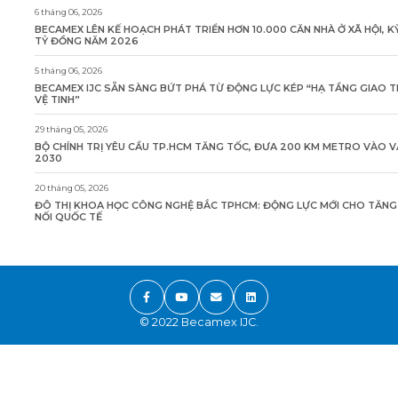
6 tháng 06, 2026
BECAMEX LÊN KẾ HOẠCH PHÁT TRIỂN HƠN 10.000 CĂN NHÀ Ở XÃ HỘI, K
TỶ ĐỒNG NĂM 2026
5 tháng 06, 2026
BECAMEX IJC SẴN SÀNG BỨT PHÁ TỪ ĐỘNG LỰC KÉP “HẠ TẦNG GIAO 
VỆ TINH”
29 tháng 05, 2026
BỘ CHÍNH TRỊ YÊU CẦU TP.HCM TĂNG TỐC, ĐƯA 200 KM METRO VÀO 
2030
20 tháng 05, 2026
ĐÔ THỊ KHOA HỌC CÔNG NGHỆ BẮC TPHCM: ĐỘNG LỰC MỚI CHO TĂN
NỐI QUỐC TẾ
© 2022 Becamex IJC.