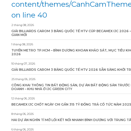
content/themes/CanhCamTheme/
on line 40
2 tháng 08, 2026
GIẢI BILLIARDS CAROM 3 BĂNG QUỐC TẾ HTV CÚP BECAMEX IJC 2026 
GIAN MỚI
1 tháng 08, 2026
TUYẾN METRO TP.HCM – BÌNH DƯƠNG KHOAN KHẢO SÁT, MỤC TIÊU KH
2026
10 tháng 07, 2026
GIẢI BILLIARDS CAROM 3 BĂNG QUỐC TẾ HTV 2026 SẴN SÀNG KHỞI T
25 tháng 06, 2026
CÔNG KHAI THÔNG TIN BẤT ĐỘNG SẢN, DỰ ÁN BẤT ĐỘNG SẢN TRƯỚC 
DOANH – KHU NHÀ Ở IJC GREEN CITY
12 tháng 06, 2026
BECAMEX IJC CHỐT NGÀY CHI GẦN 315 TỶ ĐỒNG TRẢ CỔ TỨC NĂM 202
8 tháng 06, 2026
HAI DỰ ÁN NGHÌN TỈ MỞ LỐI KẾT NỐI NHANH BÌNH DƯƠNG VỚI TRUNG 
6 tháng 06, 2026