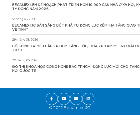
BECAMEX LÊN KẾ HOẠCH PHÁT TRIỂN HƠN 10.000 CĂN NHÀ Ở XÃ HỘI, K
TỶ ĐỒNG NĂM 2026
5 tháng 06, 2026
BECAMEX IJC SẴN SÀNG BỨT PHÁ TỪ ĐỘNG LỰC KÉP “HẠ TẦNG GIAO 
VỆ TINH”
29 tháng 05, 2026
BỘ CHÍNH TRỊ YÊU CẦU TP.HCM TĂNG TỐC, ĐƯA 200 KM METRO VÀO 
2030
20 tháng 05, 2026
ĐÔ THỊ KHOA HỌC CÔNG NGHỆ BẮC TPHCM: ĐỘNG LỰC MỚI CHO TĂN
NỐI QUỐC TẾ
© 2022 Becamex IJC.