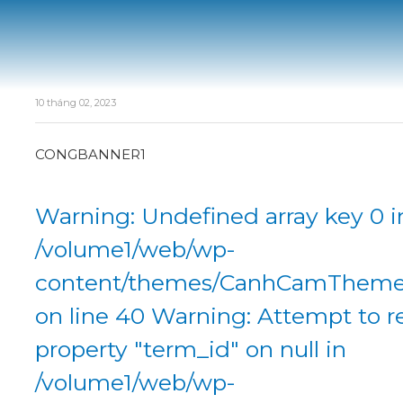
10 tháng 02, 2023
CONGBANNER1
Warning: Undefined array key 0 i
/volume1/web/wp-
content/themes/CanhCamTheme/
on line 40 Warning: Attempt to r
property "term_id" on null in
/volume1/web/wp-